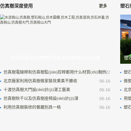
仿真樹深度使用
塑石
更多
北京順義自然博物館仿真樹裝飾場(chǎng)景
塑
仿真樹電線桿和仿真樹監(jiān)控桿都用什么材質(zhì)制作...
03-27
塑
北京廠家利用仿真樹做家裝效果美不勝收
06-16
做塑
十渡仿真樹大門設(shè)計(jì)湛工藝美
06-16
北
仿真樹秋千以及仿真樹座椅設(shè)計(jì)湛
06-16
用塑
利用仿真樹裝修的餐廳別具一格
06-16
塑