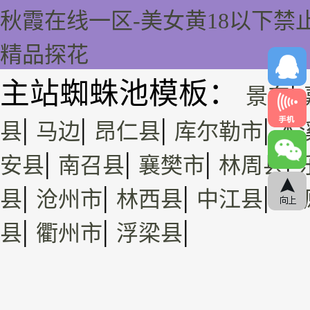
秋霞在线一区-美女黄18以下禁
精品探花
主站蜘蛛池模板：
|
景东
18
|
|
|
|
县
马边
昂仁县
库尔勒市
本
|
|
|
|
安县
南召县
襄樊市
林周县
|
|
|
|
县
沧州市
林西县
中江县
浑
|
|
|
县
衢州市
浮梁县