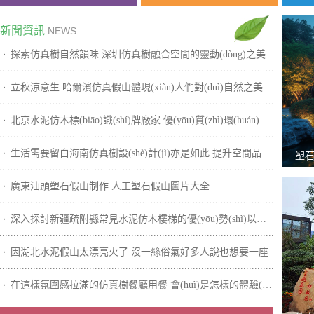
新聞資訊
NEWS
探索仿真樹自然韻味 深圳仿真樹融合空間的靈動(dòng)之美
立秋涼意生 哈爾濱仿真假山體現(xiàn)人們對(duì)自然之美的J致追求
北京水泥仿木標(biāo)識(shí)牌廠家 優(yōu)質(zhì)環(huán)保材料歡迎來(lái)圖定制
生活需要留白海南仿真樹設(shè)計(jì)亦是如此 提升空間品味和價(jià)值
塑石
廣東汕頭塑石假山制作 人工塑石假山圖片大全
深入探討新疆疏附縣常見水泥仿木樓梯的優(yōu)勢(shì)以及特點(diǎn)
因湖北水泥假山太漂亮火了 沒一絲俗氣好多人說也想要一座
在這樣氛圍感拉滿的仿真樹餐廳用餐 會(huì)是怎樣的體驗(yàn)感受