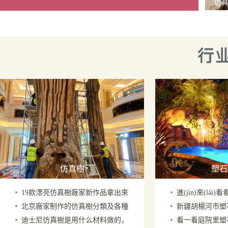
仿真
仿真樹
塑石
19款漂亮仿真樹廠家新作品拿出來
進(jìn)來(lá
北京廠家制作的仿真樹分類及各種
新疆胡楊河市塑
(lái)供您參考先到先得
水的禁忌你了解多
迪士尼仿真樹是用什么材料做的，
看一看庭院里塑
仿真樹的特點(diǎn)
筆，繪就詩(shī)與