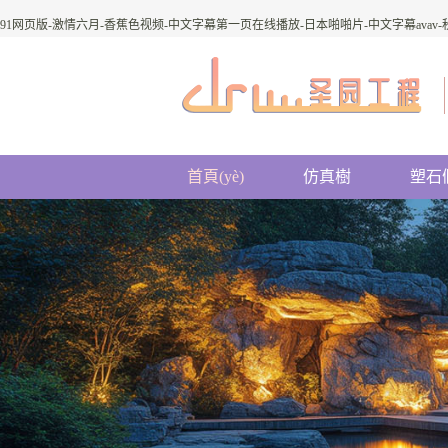
91网页版-激情六月-香蕉色视频-中文字幕第一页在线播放-日本啪啪片-中文字幕avav
首頁(yè)
仿真樹
塑石