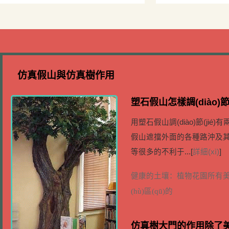
山價(jià)格為什么那么高
錢－北京廠家
仿真假山與仿真樹作用
塑石假山怎樣調(diào)節(
用塑石假山調(diào)節(jié
假山遮擋外面的各種路沖及其他的
等很多的不利于...[
詳細(xì)
]
健康的土壤：植物花園所有
(hù)區(qū)的
仿真樹大門的作用除了美