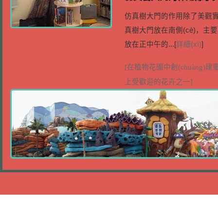
(diǎn)
仿真樹大門的作用除了美觀實(
真樹大門放在南側(cè)，主要應
放在正中午的...[
詳細(xì)
]
[在植物花園中創(chuàng)建蜜蜂
上受歡迎的花卉之一]