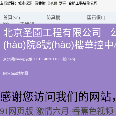
友情鏈接：
城市探洞
沉香樹
鹽洞
合肥工裝裝修公司
仿真樹
首頁(yè)
仿真樹
塑石假山
關(guān)于我們
北京圣園工程有限公司 公
(hào)院8號(hào)樓華
京公網(wǎng)安備 11011402011005號(hào)
網(wǎng)站地圖
感谢您访问我们的网站
91网页版-激情六月-香蕉色视频