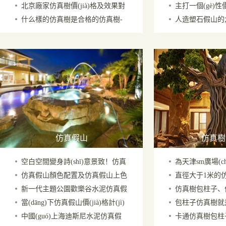
北京廠家仿真樹價(jià)格及效果對
主打一個(gè)性價
哪里廠家能制做
原則你知道多少
什么樣的仿真樹是合格的仿真樹-
人造塑石假山的六
(duì)比你確定不看一下
堪稱景觀界的省錢
北京仿真樹制作廠家
(diǎn)：適配多場(
(jià)比出眾
仿真假山
仿真樹
空白空間變身詩(shī)意景致！仿真
為天津sm廣場(c
仿真假山顏色配置及仿真假山上色
直徑大于1米的
假山石的造景蛻變過程
包柱子－北京廠家
新一代主題公園歡樂谷水泥仿真假
仿真樹包柱子、
方法－北京廠家
京廠家在廣州
當(dāng)下仿真假山價(jià)格計(jì)
包柱子仿真樹就
山價(jià)格多少錢一平米
子－制作于上海外
中國(guó)上海迪斯尼水泥仿真假
卡通仿真樹包柱子
算方法及單價(jià)多少錢一平米
仿真藝術(shù)品