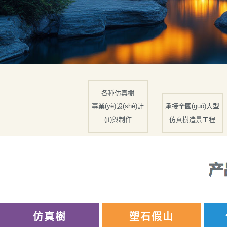
各種仿真樹
專業(yè)設(shè)計
承接全國(guó)大型
(jì)與制作
仿真樹造景工程
仿真樹
塑石假山